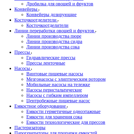
Дробилка для овощей и фруктов
Конвейеры
Конвейеры дозирующие
Косточкоотделители
Косточкоотделители
Линии переработки овощей и фруктов
Линии производства пюре
Линии производства сидра
Линии производства сока
Прессы
Гидравлические прессы
Прессы ленточные
Насосы
Винтовые пищевые насосы
Мезгонасосы с элиптическим ротором
Мобильные насосы на тележке
Насосы перистальтические
Насосы с гибким импеллером
Центробежные пищевые насос
Емкостное оборудование
Емкости герметичные одноэтажные
Емкости для хранения сока
Емкости технологические для прессов
Пастеризаторы
Парогенераторы для пропарки емкостей