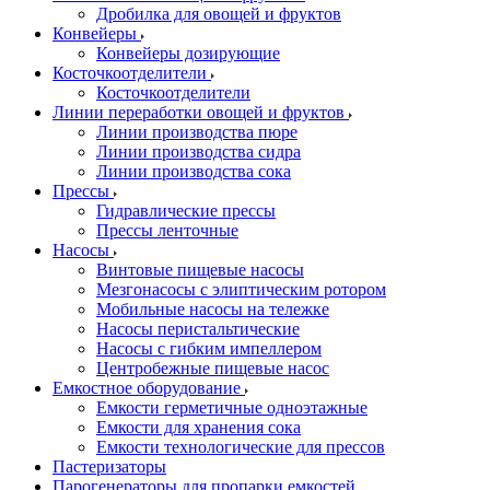
Дробилка для овощей и фруктов
Конвейеры
Конвейеры дозирующие
Косточкоотделители
Косточкоотделители
Линии переработки овощей и фруктов
Линии производства пюре
Линии производства сидра
Линии производства сока
Прессы
Гидравлические прессы
Прессы ленточные
Насосы
Винтовые пищевые насосы
Мезгонасосы с элиптическим ротором
Мобильные насосы на тележке
Насосы перистальтические
Насосы с гибким импеллером
Центробежные пищевые насос
Емкостное оборудование
Емкости герметичные одноэтажные
Емкости для хранения сока
Емкости технологические для прессов
Пастеризаторы
Парогенераторы для пропарки емкостей