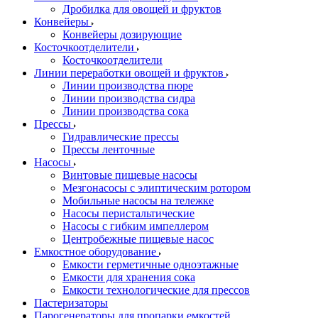
Дробилка для овощей и фруктов
Конвейеры
Конвейеры дозирующие
Косточкоотделители
Косточкоотделители
Линии переработки овощей и фруктов
Линии производства пюре
Линии производства сидра
Линии производства сока
Прессы
Гидравлические прессы
Прессы ленточные
Насосы
Винтовые пищевые насосы
Мезгонасосы с элиптическим ротором
Мобильные насосы на тележке
Насосы перистальтические
Насосы с гибким импеллером
Центробежные пищевые насос
Емкостное оборудование
Емкости герметичные одноэтажные
Емкости для хранения сока
Емкости технологические для прессов
Пастеризаторы
Парогенераторы для пропарки емкостей