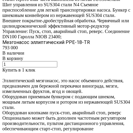
Шит управления из SUS304 стали N4 Съемное
приспособление для легкой транспортировки насоса. Бункер с
шнековым конвейером из нержавеющей SUS304 стали.
Внешнее покрытие-дробеструйная обработка. Червячный или
цилиндроконический эффективный мотор-редуктор
Управление: Пуск, стоп, аварийный стоп, реверс. Соединение
DN100 Гаролла NIOB 23400;
Мезгонасос эллиптический PPE-18-TR
793 000
В наличии
В корзину
Купить в 1 клик
Эллиптический мезгонасос, это насос объемного действия,
предназначен для бережной перекачки винограда, мезги,
измельченных фруктов, ягод и овощей.
Оборудован приемным бункером с подающим шнеком,
мощным литым корпусом и ротором из нержавеющей SUS304
стали.
Оборудован кнопками пуск-стоп, аварийный стоп, реверс
Опционально может быть дополнен частотным регулятором
производительности, пультом дистанционного управления,
обеспечивающим старт-стоп, регулирование