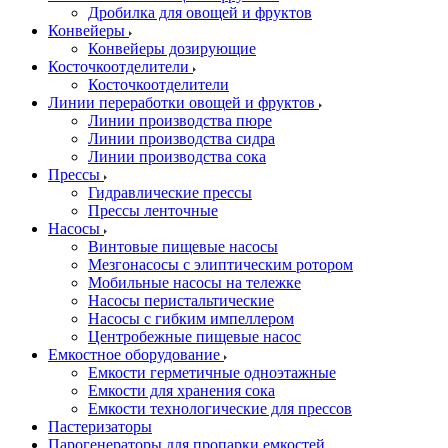
Дробилка для овощей и фруктов
Конвейеры
Конвейеры дозирующие
Косточкоотделители
Косточкоотделители
Линии переработки овощей и фруктов
Линии производства пюре
Линии производства сидра
Линии производства сока
Прессы
Гидравлические прессы
Прессы ленточные
Насосы
Винтовые пищевые насосы
Мезгонасосы с элиптическим ротором
Мобильные насосы на тележке
Насосы перистальтические
Насосы с гибким импеллером
Центробежные пищевые насос
Емкостное оборудование
Емкости герметичные одноэтажные
Емкости для хранения сока
Емкости технологические для прессов
Пастеризаторы
Парогенераторы для пропарки емкостей