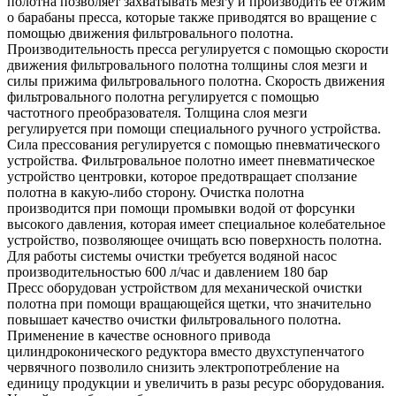
полотна позволяет захватывать мезгу и производить ее отжим
о барабаны пресса, которые также приводятся во вращение с
помощью движения фильтровального полотна.
Производительность пресса регулируется с помощью скорости
движения фильтровального полотна толщины слоя мезги и
силы прижима фильтровального полотна. Скорость движения
фильтровального полотна регулируется с помощью
частотного преобразователя. Толщина слоя мезги
регулируется при помощи специального ручного устройства.
Сила прессования регулируется с помощью пневматического
устройства. Фильтровальное полотно имеет пневматическое
устройство центровки, которое предотвращает сползание
полотна в какую-либо сторону. Очистка полотна
производится при помощи промывки водой от форсунки
высокого давления, которая имеет специальное колебательное
устройство, позволяющее очищать всю поверхность полотна.
Для работы системы очистки требуется водяной насос
производительностью 600 л/час и давлением 180 бар
Пресс оборудован устройством для механической очистки
полотна при помощи вращающейся щетки, что значительно
повышает качество очистки фильтровального полотна.
Применение в качестве основного привода
цилиндроконического редуктора вместо двухступенчатого
червячного позволило снизить электропотребление на
единицу продукции и увеличить в разы ресурс оборудования.